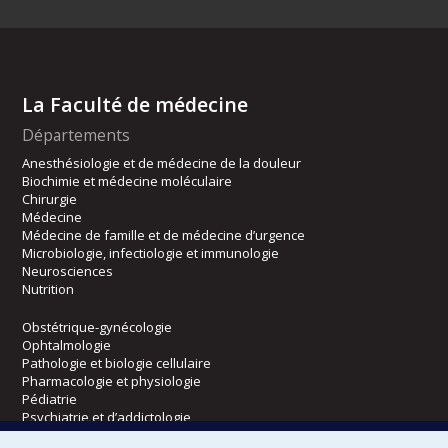
La Faculté de médecine
Départements
Anesthésiologie et de médecine de la douleur
Biochimie et médecine moléculaire
Chirurgie
Médecine
Médecine de famille et de médecine d’urgence
Microbiologie, infectiologie et immunologie
Neurosciences
Nutrition
Obstétrique-gynécologie
Ophtalmologie
Pathologie et biologie cellulaire
Pharmacologie et physiologie
Pédiatrie
Psychiatrie et d’addictologie
Radiologie, radio-oncologie et médecine nucléaire