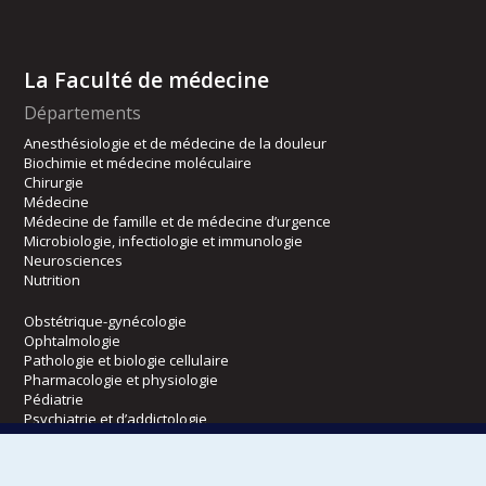
La Faculté de médecine
Départements
Anesthésiologie et de médecine de la douleur
Biochimie et médecine moléculaire
Chirurgie
Médecine
Médecine de famille et de médecine d’urgence
Microbiologie, infectiologie et immunologie
Neurosciences
Nutrition
Obstétrique-gynécologie
Ophtalmologie
Pathologie et biologie cellulaire
Pharmacologie et physiologie
Pédiatrie
Psychiatrie et d’addictologie
Radiologie, radio-oncologie et médecine nucléaire