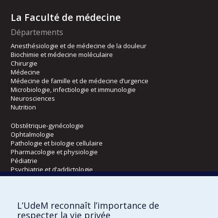
La Faculté de médecine
Départements
Anesthésiologie et de médecine de la douleur
Biochimie et médecine moléculaire
Chirurgie
Médecine
Médecine de famille et de médecine d’urgence
Microbiologie, infectiologie et immunologie
Neurosciences
Nutrition
Obstétrique-gynécologie
Ophtalmologie
Pathologie et biologie cellulaire
Pharmacologie et physiologie
Pédiatrie
Psychiatrie et d’addictologie
Radiologie, radio-oncologie et médecine nucléaire
L’UdeM reconnaît l’importance de
Écoles
respecter la vie privée