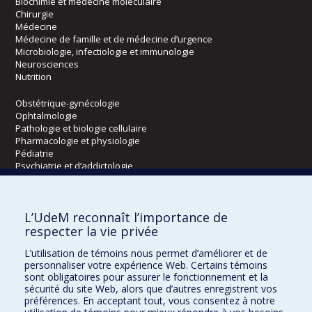
Biochimie et médecine moléculaire
Chirurgie
Médecine
Médecine de famille et de médecine d’urgence
Microbiologie, infectiologie et immunologie
Neurosciences
Nutrition
Obstétrique-gynécologie
Ophtalmologie
Pathologie et biologie cellulaire
Pharmacologie et physiologie
Pédiatrie
Psychiatrie et d’addictologie
Radiologie, radio-oncologie et médecine nucléaire
L’UdeM reconnaît l’importance de
Écoles
respecter la vie privée
Kinésiologie et des sciences de l’activité physique
L’utilisation de témoins nous permet d’améliorer et de
Orthophonie et audiologie
personnaliser votre expérience Web. Certains témoins
Réadaptation
sont obligatoires pour assurer le fonctionnement et la
sécurité du site Web, alors que d’autres enregistrent vos
préférences. En acceptant tout, vous consentez à notre
Directions