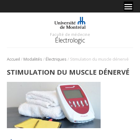
Faculté de médecine
Électrologic
/
/
/
Accueil
Modalités
Électriques
Stimulation du muscle dénervé
STIMULATION DU MUSCLE DÉNERVÉ