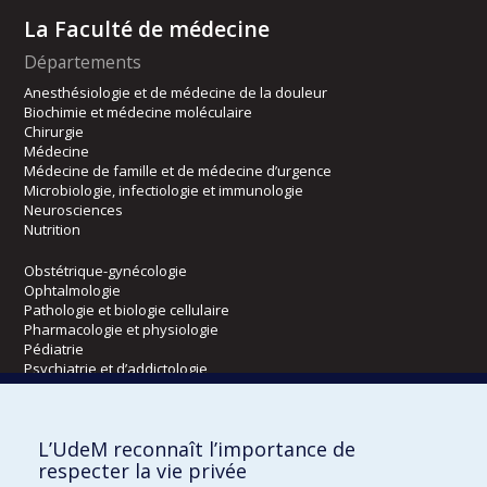
La Faculté de médecine
Départements
Anesthésiologie et de médecine de la douleur
Biochimie et médecine moléculaire
Chirurgie
Médecine
Médecine de famille et de médecine d’urgence
Microbiologie, infectiologie et immunologie
Neurosciences
Nutrition
Obstétrique-gynécologie
Ophtalmologie
Pathologie et biologie cellulaire
Pharmacologie et physiologie
Pédiatrie
Psychiatrie et d’addictologie
Radiologie, radio-oncologie et médecine nucléaire
L’UdeM reconnaît l’importance de
Écoles
respecter la vie privée