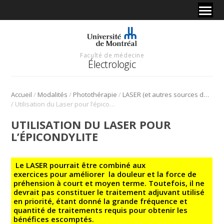
Faculté de médecine
Électrologic
/
/
/
Accueil
Modalités
Photothérapie
LASER (et autres sources de photobiomodulation)
/
Utilisation du Laser pour l’épicondylite
UTILISATION DU LASER POUR
L’ÉPICONDYLITE
Le LASER pourrait être combiné aux
exercices pour améliorer la douleur et la force de
préhension à court et moyen terme. Toutefois, il ne
devrait pas constituer le traitement adjuvant utilisé
en priorité, étant donné la grande fréquence et
quantité de traitements requis pour obtenir les
bénéfices escomptés.