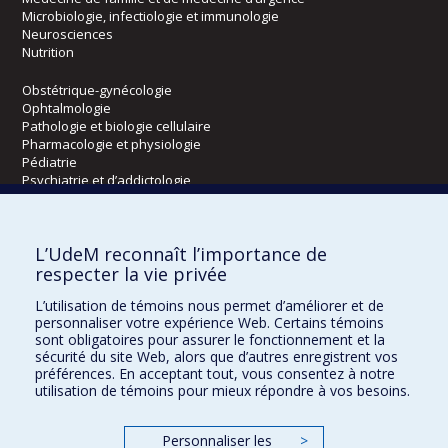
Microbiologie, infectiologie et immunologie
Neurosciences
Nutrition
Obstétrique-gynécologie
Ophtalmologie
Pathologie et biologie cellulaire
Pharmacologie et physiologie
Pédiatrie
Psychiatrie et d’addictologie
Radiologie, radio-oncologie et médecine nucléaire
L’UdeM reconnaît l’importance de
Écoles
respecter la vie privée
Kinésiologie et des sciences de l’activité physique
L’utilisation de témoins nous permet d’améliorer et de
Orthophonie et audiologie
personnaliser votre expérience Web. Certains témoins
Réadaptation
sont obligatoires pour assurer le fonctionnement et la
sécurité du site Web, alors que d’autres enregistrent vos
préférences. En acceptant tout, vous consentez à notre
Directions
utilisation de témoins pour mieux répondre à vos besoins.
DPC
CPASS
Personnaliser les
>
Éthique clinique