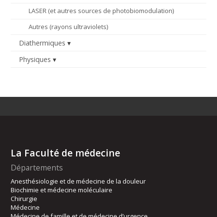
LASER (et autres sources de photobiomodulation)
Autres (rayons ultraviolets)
Diathermiques
Physiques
La Faculté de médecine
Départements
Anesthésiologie et de médecine de la douleur
Biochimie et médecine moléculaire
Chirurgie
Médecine
Médecine de famille et de médecine d’urgence