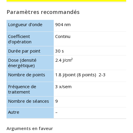
Paramètres recommandés
Longueur d’onde
904 nm
Coefficient
Continu
d’opération
Durée par point
30 s
Dose (densité
2.4 J/cm²
énergétique)
Nombre de points
1.8
J/point
(8 points)
2-3
Fréquence de
3 x/
sem
traitement
Nombre de séances
9
Autre
–
Arguments en faveur