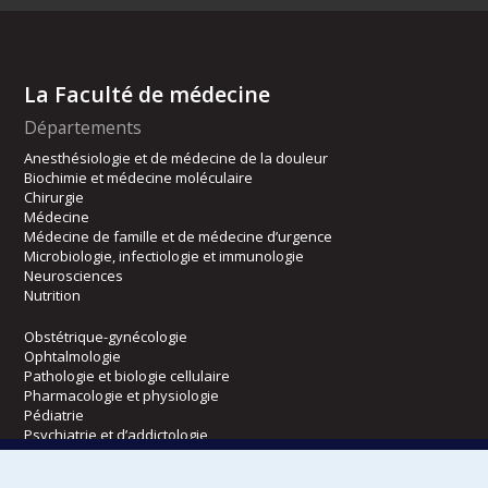
La Faculté de médecine
Départements
Anesthésiologie et de médecine de la douleur
Biochimie et médecine moléculaire
Chirurgie
Médecine
Médecine de famille et de médecine d’urgence
Microbiologie, infectiologie et immunologie
Neurosciences
Nutrition
Obstétrique-gynécologie
Ophtalmologie
Pathologie et biologie cellulaire
Pharmacologie et physiologie
Pédiatrie
Psychiatrie et d’addictologie
Radiologie, radio-oncologie et médecine nucléaire