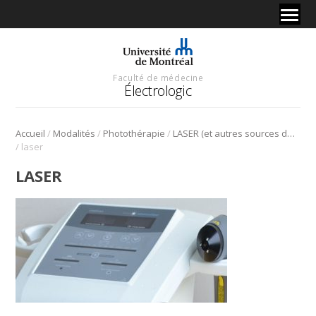
Faculté de médecine
Électrologic
/
/
/
Accueil
Modalités
Photothérapie
LASER (et autres sources de photobiomodulation)
/
laser
LASER