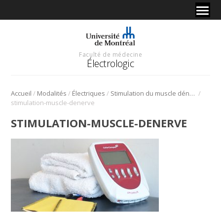
Faculté de médecine
Électrologic
/
/
/
/
Accueil
Modalités
Électriques
Stimulation du muscle dénervé
stimulation-muscle-denerve
STIMULATION-MUSCLE-DENERVE