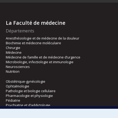
La Faculté de médecine
Départements
Anesthésiologie et de médecine de la douleur
Biochimie et médecine moléculaire
Chirurgie
Médecine
Médecine de famille et de médecine d’urgence
Microbiologie, infectiologie et immunologie
Neurosciences
Nutrition
Obstétrique-gynécologie
Ophtalmologie
Pathologie et biologie cellulaire
Pharmacologie et physiologie
Pédiatrie
Psychiatrie et d’addictologie
Radiologie, radio-oncologie et médecine nucléaire