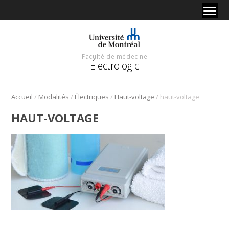
Faculté de médecine
Électrologic
/
/
/
/
Accueil
Modalités
Électriques
Haut-voltage
haut-voltage
HAUT-VOLTAGE