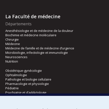
La Faculté de médecine
Départements
Anesthésiologie et de médecine de la douleur
Biochimie et médecine moléculaire
Chirurgie
Médecine
Médecine de famille et de médecine d’urgence
Microbiologie, infectiologie et immunologie
Neurosciences
Nutrition
Obstétrique-gynécologie
Ophtalmologie
Pathologie et biologie cellulaire
Pharmacologie et physiologie
Pédiatrie
Psychiatrie et d’addictologie
Radiologie, radio-oncologie et médecine nucléaire