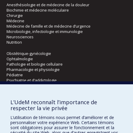
Anesthésiologie et de médecine de la douleur
Biochimie et médecine moléculaire
Chirurgie
Médecine
Médecine de famille et de médecine d’urgence
Microbiologie, infectiologie et immunologie
Neurosciences
Nutrition
Obstétrique-gynécologie
Ophtalmologie
Pathologie et biologie cellulaire
Pharmacologie et physiologie
Pédiatrie
Psychiatrie et d’addictologie
Radiologie, radio-oncologie et médecine nucléaire
L’UdeM reconnaît l’importance de
Écoles
respecter la vie privée
Kinésiologie et des sciences de l’activité physique
L’utilisation de témoins nous permet d’améliorer et de
Orthophonie et audiologie
personnaliser votre expérience Web. Certains témoins
Réadaptation
sont obligatoires pour assurer le fonctionnement et la
sécurité du site Web, alors que d’autres enregistrent vos